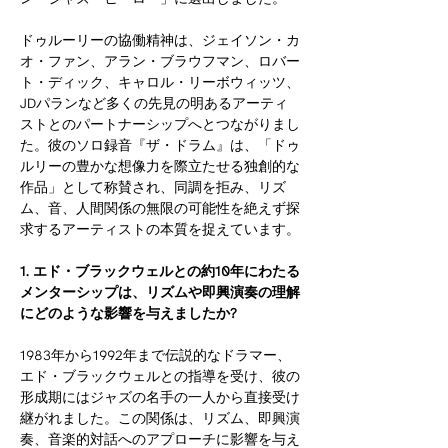
ドゥルーリーの協働精神は、ジェイソン・カ
オ・ファン、アラン・ブラウフマン、ロバー
ト・ディック、キャロル・リーボウィッツ、
JDパランなど多くの先見の明あるアーティ
ストとのパートナーシップへとつながりまし
た。彼のソロ録音『ザ・ドラム』は、「ドゥ
ルリーの豊かな想像力を際立たせる独創的な
作品」として称賛され、同調を拒み、リズ
ム、音、人間関係の無限の可能性を絶えず探
求するアーティストの本質を捉えています。
1. エド・ブラックウェルとの約10年にわたる
メンターシップは、リズムや即興演奏の理解
にどのような影響を与えましたか?
1983年から1992年まで伝説的なドラマー、
エド・ブラックウェルとの指導を受け、彼の
形成期にはジャズの名手の一人から直接受け
継がれました。この関係は、リズム、即興演
奏、音楽的対話へのアプローチに影響を与え