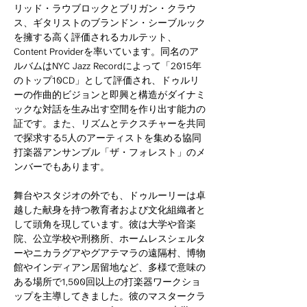
リッド・ラウブロックとブリガン・クラウ
ス、ギタリストのブランドン・シーブルック
を擁する高く評価されるカルテット、
Content Providerを率いています。同名のア
ルバムはNYC Jazz Recordによって「2015年
のトップ10CD」として評価され、ドゥルリ
ーの作曲的ビジョンと即興と構造がダイナミ
ックな対話を生み出す空間を作り出す能力の
証です。また、リズムとテクスチャーを共同
で探求する5人のアーティストを集める協同
打楽器アンサンブル「ザ・フォレスト」のメ
ンバーでもあります。
舞台やスタジオの外でも、ドゥルーリーは卓
越した献身を持つ教育者および文化組織者と
して頭角を現しています。彼は大学や音楽
院、公立学校や刑務所、ホームレスシェルタ
ーやニカラグアやグアテマラの遠隔村、博物
館やインディアン居留地など、多様で意味の
ある場所で1,500回以上の打楽器ワークショ
ップを主導してきました。彼のマスタークラ