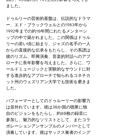
ました。
ドゥルリーの芸術的基盤は、伝説的なドラマ
ー、エド・ブラックウェルとの1983年から
1992年までの約10年間にわたるメンターシ
ップの中で築かれました。この関係はドゥル
リーの若い頃に始まり、ジャズの名手の一人
からの直接的な伝承をもたらし、その系譜は
彼のリズム、即興演奏、音楽的対話へのアプ
ローチに長年影響を与えました。さらに、ワ
ールドミュージックと実験的なサウンドに対
する進歩的なアプローチで知られるコネチカ
ット州のウェズリアン大学でも技術を磨きま
した。
パフォーマーとしてのドゥルーリーの影響力
は並外れています。彼は30か国の聴衆に独
自のビジョンをもたらし、約80枚の録音に
参加し、魅力的なソリストとして、またコラ
ボレーションアンサンブルのメンバーとして
演奏しています。彼はサックス奏者のイング