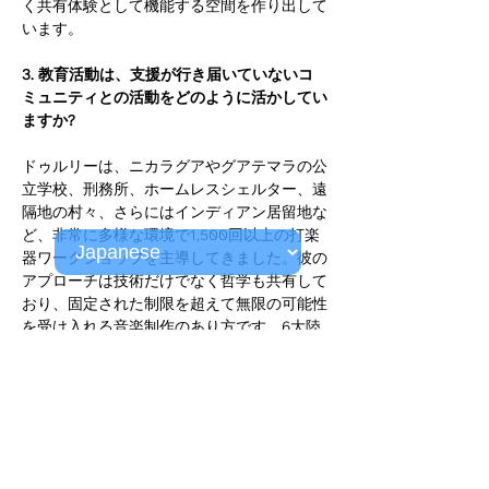
く共有体験として機能する空間を作り出して
います。
3. 教育活動は、支援が行き届いていないコ
ミュニティとの活動をどのように活かしてい
ますか?
ドゥルリーは、ニカラグアやグアテマラの公
立学校、刑務所、ホームレスシェルター、遠
隔地の村々、さらにはインディアン居留地な
ど、非常に多様な環境で1,500回以上の打楽
器ワークショップを主導してきました。彼の
アプローチは技術だけでなく哲学も共有して
おり、固定された制限を超えて無限の可能性
を受け入れる音楽制作のあり方です。6大陸
をまたぐこれらの経験は、伝統的な芸術プロ
グラムからしばしば排除されがちなコミュニ
ティに創造的な音楽を届けやすく意味のある
ものにするという彼のコミットメントを深め
るとともに、リズムの普遍的な言語に対する
自身の理解を豊かにしています。