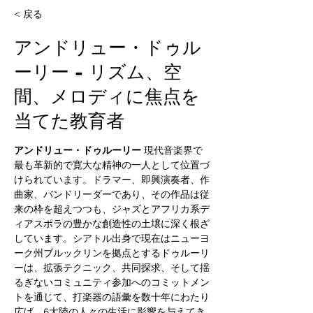
< 戻る
アンドリュー・ドゥル
ーリー - リズム、空
間、メロディに焦点を
当てた教育者
アンドリュー・ドゥルーリー
 現代音楽界で
最も革新的で寛大な精神の一人として位置づ
けられています。ドラマー、即興演奏者、作
曲家、バンドリーダーであり、その作品は従
来の枠を超えつつも、ジャズとアフリカ系デ
ィアスポラの豊かな創造性の土壌に深く根ざ
しています。シアトル出身で現在はニューヨ
ーク州ブルックリンを拠点とするドゥルーリ
ーは、拡張テクニック、共同探求、そして揺
るぎないコミュニティ参加へのコミットメン
トを通じて、打楽器の語彙を数十年にわたり
広げ、6大陸の人々の生活に影響を与えてき