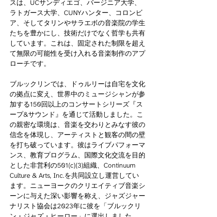
スは、UCサンディエゴ、バージニア大学、
ラトガース大学、CUNYハンター、コロンビ
ア、そしてタリンやサラエボの音楽院の学生
たちを豊かにし、技術だけでなく哲学も共有
しています。これは、固定された制限を超え
て無限の可能性を受け入れる音楽制作のアプ
ローチです。
ブルックリンでは、ドゥルリーは自宅を文化
の拠点に変え、世界中のミュージシャンが参
加する150回以上のコンサートシリーズ『ス
ープ&サウンド』を通じて活動しました。こ
の親密な環境は、音楽を交わりとみなす彼の
信念を体現し、アーティストと観客の間の壁
を打ち破っています。彼はライブパフォーマ
ンス、教育プログラム、国際文化交流を目的
とした非営利の501(c)(3)組織、Continuum 
Culture & Arts, Inc.を共同設立し運営してい
ます。ニューヨークのクリエイティブ音楽シ
ーンに与えた深い影響を称え、ジャズジャー
ナリスト協会は2023年に彼を「ブルックリ
ン・ジャズ・ヒーロー」に選出しました。