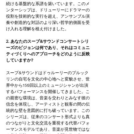
続ける基盤的な系譜を築いています。このメ
ンターシップは、ドリューリーにドラマーの
役割を技術的な実行を超え、アンサンブル演
奏や創造的な対話のより深い哲学的側面を受
け入れる理解を植え付けました。
2. あなたのスープ&サウンドコンサートシリ
ーズのビジョンは何であり、それはコミュニ
ティづくりへのアプローチをどのように反映
していますか?
スープ&サウンドはドゥルーリーのブルック
リンの自宅を文化の中心地へと変貌させ、世
界中から150回以上のミュージシャンが出演
するパフォーマンスを開催してきました。こ
の親密な環境は、音楽を交わりとみなす彼の
信念を体現し、アーティストと観客の間の伝
統的な壁を意図的に打ち破っています。この
シリーズは、従来のコンサート形式よりも真
のつながりと文化交流を重視する代替パフォ
ーマンスモデルであり、音楽が見世物ではな